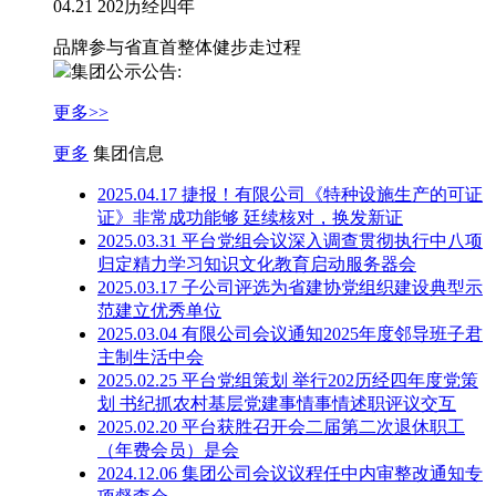
04.21 202历经四年
品牌参与省直首整体健步走过程
集团公示公告:
更多>>
更多
集团信息
2025.04.17 捷报！有限公司《特​种设施生产的可证
证》非常成功能够 廷续核对，换发新证
2025.03.31 平台党组会议深入调查贯彻执行中八项
归定精力学习知识文化教育启动服务器会
2025.03.17 子公司评选为省建协党组织建设典型示
范建立优秀单位
2025.03.04 有限公司会议通知2025年度邻导班子君
主制生活中会
2025.02.25 平台党组策划 举行202历经四年度党策
划 书纪抓农村基层党建事情事情述职评议交互
2025.02.20 平台获胜召开会二届第二次退休职工
（年费会员）是会
2024.12.06 集团公司会议议程任中内审整改通知专