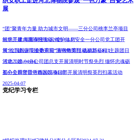
织女职工走进河北博物院参观“一色万象”白瓷艺术
展
“团”聚青年力量 助力城市文明——三分公司桃李兰亭项目
组织开展志愿清扫活动2025-04-17
河北二建:掌握保密知识 维护信息安全一分公司党工团开
展“全民国家安全教育日”宣传教育活动2025-04-14
河北二建:公司团委开展“清明祭英烈 砥砺新征程”主题团日
活动2025-04-04
河北二建:一分公司团总支开展清明时节祭先烈 缅怀忠魂砺
初心主题团日活动2025-04-07
五分公司宁晋中西医院项目部开展清明祭英烈扫墓活动
2025-04-07
党纪学习专栏