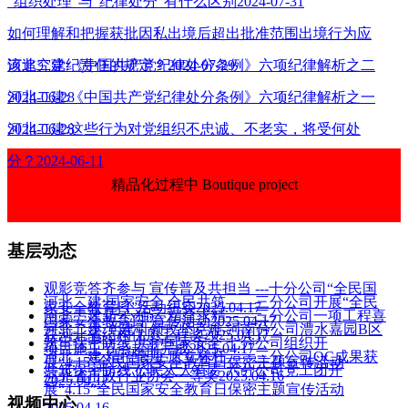
“组织处理”与“纪律处分”有什么区别2024-07-31
如何理解和把握获批因私出境后超出批准范围出境行为应
该追究党纪责任的规定？2024-07-29
河北二建:《中国共产党纪律处分条例》六项纪律解析之二
2024-06-28
河北二建:《中国共产党纪律处分条例》六项纪律解析之一
2024-06-28
河北二建:这些行为对党组织不忠诚、不老实，将受何处
分？2024-06-11
精品化过程中 Boutique project
基层动态
观影竞答齐参与 宣传普及共担当 ---十分公司“全民国
河北二建:国家安全 全民共筑——三分公司开展“全民
家安全教育日”活动纪实2025.04.17
河北二建:匠心独运 精益求精——三分公司一项工程喜
国家安全教育日”宣传活动2025.04.17
河北二建:党建引领攻坚克难-河南分公司澧水嘉园B区
获河北省结构优质工程奖2025.04.17
筑牢保密防线 共护国家安全 七分公司组织开
项目施工节点超前完成2025.04.17
河北二建:精控毫厘 质立标杆——三分公司QC成果获
展“4.15”全民国家安全教育日保密主题宣传活动
共筑保密防线 公民人人有责 六分公司党工团开
河北省市政行业协会一等奖2025.04.16
2025.04.17
展“4.15”全民国家安全教育日保密主题宣传活动
视频中心
2025.04.16