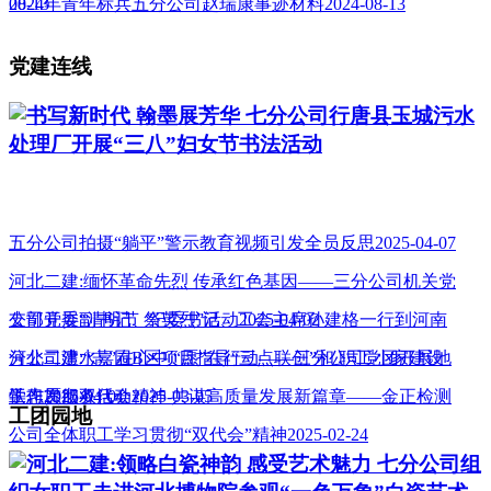
08-13
2024年青年标兵五分公司赵瑞康事迹材料2024-08-13
党建连线
书写新时代 翰墨展芳华 七分公司行唐县玉城污水
处理厂开展“三八”妇女节书法活动
五分公司拍摄“躺平”警示教育视频引发全员反思2025-04-07
河北二建:缅怀革命先烈 传承红色基因——三分公司机关党
支部开展“清明节 祭英烈”活动2025-04-02
公司党委副书记、纪委书记、工会主席孙建格一行到河南
分公司澧水嘉园B区项目指导“三点联创”和 职工小家建设
河北二建:“志”在心中 “愿”在行动——三分公司党团开展地
工作2025-04-01
铁志愿服务活动2025-03-05
学习贯彻双代会精神 共谋高质量发展新篇章——金正检测
工团园地
公司全体职工学习贯彻“双代会”精神2025-02-24
河北二建:领略白瓷神韵 感受艺术魅力 七分公司组